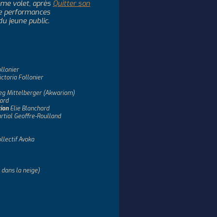
ième volet, après
Quitter son
de performances
u jeune public.
llonier
ctoria Follonier
g Mittelberger (Akwariom)
ard
tion
Elie Blanchard
ial Geoffre-Roulland
lectif Avoka
s dans la neige)