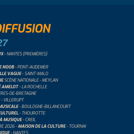
DIFFUSION
27
UX
- NANTES (PREMIÈRES)
LE NOOB
- PONT-AUDEMER
LLE VAGUE
- SAINT-MALO
NE
SCÈNE NATIONALE - MEYLAN
É AMELOT
- LA ROCHELLE
TRES-DE-BRETAGNE
- VILLERUPT
 MUSICALE
- BOULOGNE-BILLANCOURT
CULTUREL
- THOUROTTE
À MUSIQUE
- CREIL
RE 2026 -
MAISON DE LA CULTURE
- TOURNAI
NIQUE
- NANTES