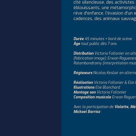
cité silencieuse, des activiste
éblouissants, une métamorpho
rêve d'enfance, l'évasion d'un 
cadences, des animaux sauvage
Durée
45 minutes + bord de scène
Âge
tout public dès 7 ans
Distribution
Victoria Follonier en al
(fabrication image), Erwan Raguene
Ralambondrainy (interprétation mus
Régisseurs
Nicolas Keslair en alter
Réalisation
Victoria Follonier & Elie
Illustrations
Elie Blanchard
Montage son
Victoria Follonier
Composition musicale
Erwan Rague
Avec la participation de
Violette, Mé
Mickael Barrioz