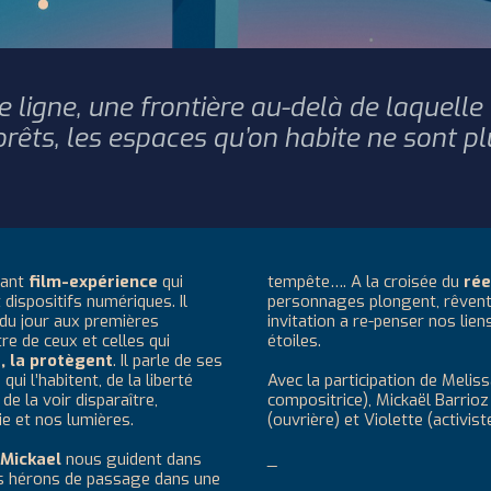
e ligne, une frontière au-delà de laquelle
forêts, les espaces qu’on habite ne sont pl
nant
film-expérience
qui
tempête…. A la croisée du
rée
 dispositifs numériques. Il
personnages plongent, rêvent 
 du jour aux premières
invitation a re-penser nos liens
tre de ceux et celles qui
étoiles.
t, la protègent
. Il parle de ses
ui l’habitent, de la liberté
Avec la participation de Meli
 de la voir disparaître,
compositrice), Mickaël Barrioz (
e et nos lumières.
(ouvrière) et Violette (activiste
t Mickael
nous guident dans
_
des hérons de passage dans une