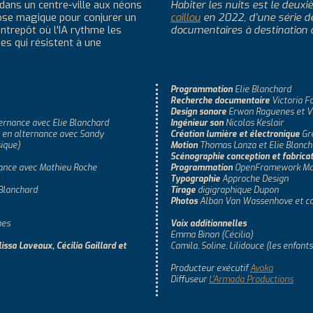
s dans un centre-ville aux néons
Habiter les nuits est le deux
se magique pour conjurer un
caillou
en 2022, d’une série 
entrepôt où l'IA rythme les
documentaires à destination d
s qui résistent à une
Programmation
Elie Blanchard
Recherche documentaire
Victoria Fo
Design sonore
Erwan Raguenes et Vi
ternance avec Elie Blanchard
Ingénieur son
Nicolas Keslair
s en alternance avec Sandy
Création lumière et électronique
Gre
ique)
Motion
Thomas Lanza et Elie Blanch
Scénographie conception et fabrica
nance avec Mathieu Roche
Programmation
OpenFramework Mart
Typographie
Approche Design
 Blanchard
Tirage
digigraphique Dupon
Photos
Alban Van Wassenhove et col
nes
Voix additionnelles
Emma Binon (Cécilia)
lissa Laveaux, Cécilia Gaillard et
Camila, Soline, Lilidouce (les enfant
Producteur exécutif
Avoka
Diffuseur
L'Armada Productions